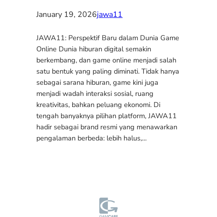
January 19, 2026
jawa11
JAWA11: Perspektif Baru dalam Dunia Game
Online Dunia hiburan digital semakin
berkembang, dan game online menjadi salah
satu bentuk yang paling diminati. Tidak hanya
sebagai sarana hiburan, game kini juga
menjadi wadah interaksi sosial, ruang
kreativitas, bahkan peluang ekonomi. Di
tengah banyaknya pilihan platform, JAWA11
hadir sebagai brand resmi yang menawarkan
pengalaman berbeda: lebih halus,…