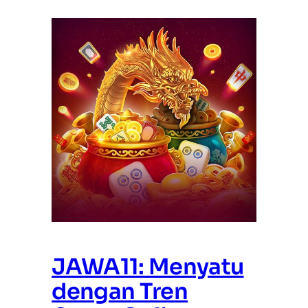
JAWA11: Menyatu
dengan Tren