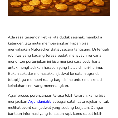
Ada rasa tersendiri ketika kita duduk sejenak, membuka
kalender, lalu mulai membayangkan kapan bisa
menyaksikan Nutcracker Ballet secara langsung. Di tengah
rutinitas yang kadang terasa padat, menyusun rencana
menonton pertunjukan ini bisa menjadi cara sederhana
untuk menghadirkan harapan yang halus di hari-harimu.
Bukan sekadar memasukkan jadwal ke dalam agenda,
tetapi juga memberi ruang bagi dirimu untuk menikmati
keindahan seni yang menenangkan.
Agar proses perencanaan terasa lebih terarah, kamu bisa
menjadikan
Agendunia55
sebagai salah satu rujukan untuk
melihat event dan jadwal yang sedang berjalan. Dengan
bantuan informasi yang tersusun rapi, kamu dapat lebih