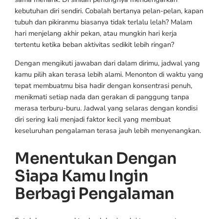
kebutuhan diri sendiri. Cobalah bertanya pelan-pelan, kapan
tubuh dan pikiranmu biasanya tidak terlalu lelah? Malam
hari menjelang akhir pekan, atau mungkin hari kerja
tertentu ketika beban aktivitas sedikit lebih ringan?
Dengan mengikuti jawaban dari dalam dirimu, jadwal yang
kamu pilih akan terasa lebih alami. Menonton di waktu yang
tepat membuatmu bisa hadir dengan konsentrasi penuh,
menikmati setiap nada dan gerakan di panggung tanpa
merasa terburu-buru. Jadwal yang selaras dengan kondisi
diri sering kali menjadi faktor kecil yang membuat
keseluruhan pengalaman terasa jauh lebih menyenangkan.
Menentukan Dengan
Siapa Kamu Ingin
Berbagi Pengalaman