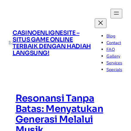
Skip
to
content
CASINOENLIGNESITE –
Blog
SITUS GAME ONLINE
Contact
TERBAIK DENGAN HADIAH
FAQ
LANGSUNG!
Gallery
Services
Specials
Resonansi Tanpa
Batas: Menyatukan
Generasi Melalui
Musik